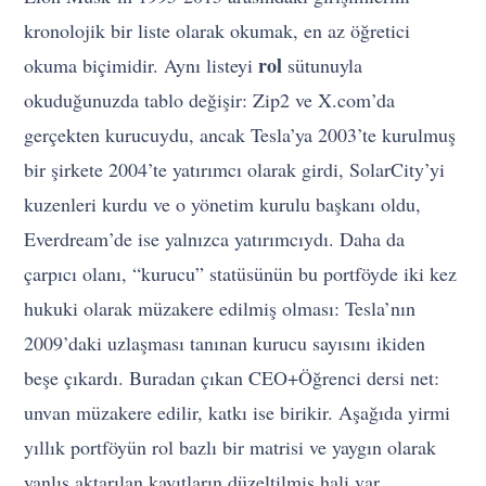
kronolojik bir liste olarak okumak, en az öğretici
rol
okuma biçimidir. Aynı listeyi
sütunuyla
okuduğunuzda tablo değişir: Zip2 ve X.com’da
gerçekten kurucuydu, ancak Tesla’ya 2003’te kurulmuş
bir şirkete 2004’te yatırımcı olarak girdi, SolarCity’yi
kuzenleri kurdu ve o yönetim kurulu başkanı oldu,
Everdream’de ise yalnızca yatırımcıydı. Daha da
çarpıcı olanı, “kurucu” statüsünün bu portföyde iki kez
hukuki olarak müzakere edilmiş olması: Tesla’nın
2009’daki uzlaşması tanınan kurucu sayısını ikiden
beşe çıkardı. Buradan çıkan CEO+Öğrenci dersi net:
unvan müzakere edilir, katkı ise birikir. Aşağıda yirmi
yıllık portföyün rol bazlı bir matrisi ve yaygın olarak
yanlış aktarılan kayıtların düzeltilmiş hali var.