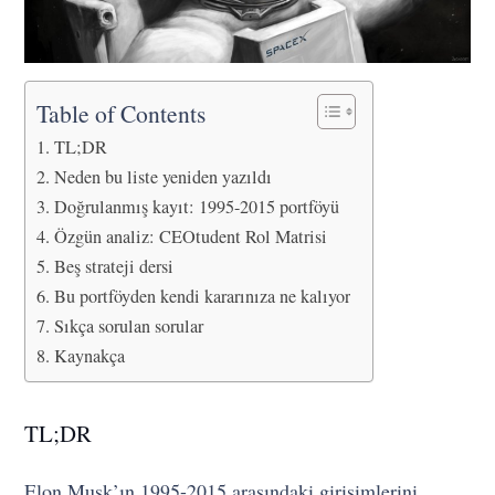
Table of Contents
TL;DR
Neden bu liste yeniden yazıldı
Doğrulanmış kayıt: 1995-2015 portföyü
Özgün analiz: CEOtudent Rol Matrisi
Beş strateji dersi
Bu portföyden kendi kararınıza ne kalıyor
Sıkça sorulan sorular
Kaynakça
TL;DR
Elon Musk’ın 1995-2015 arasındaki girişimlerini