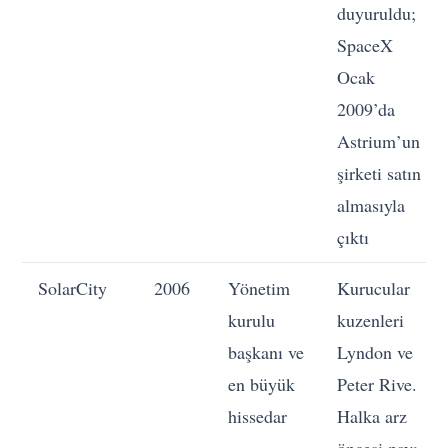
duyuruldu;
SpaceX
Ocak
2009’da
Astrium’un
şirketi satın
almasıyla
çıktı
SolarCity
2006
Yönetim
Kurucular
kurulu
kuzenleri
başkanı ve
Lyndon ve
en büyük
Peter Rive.
hissedar
Halka arz
öncesi payı