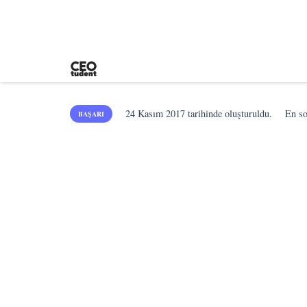
24 Kasım 2017
tarihinde oluşturuldu.
En s
BAŞARI