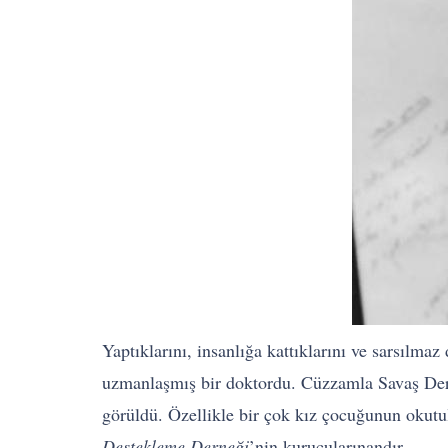
Yaptıklarını, insanlığa kattıklarını ve sarsılm
uzmanlaşmış bir doktordu. Cüzzamla Savaş Derne
görüldü. Özellikle bir çok kız çocuğunun okutu
Destekleme Derneği
’nin kurucularınandır.