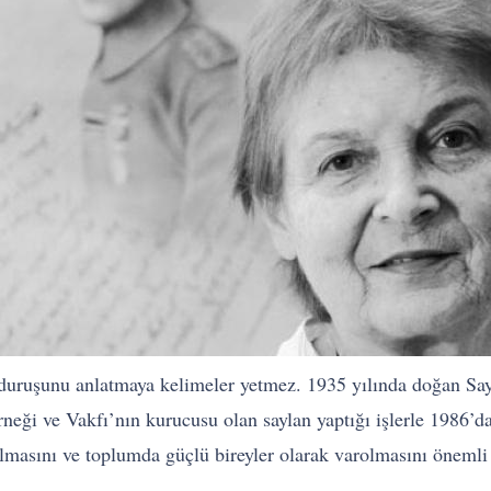
az duruşunu anlatmaya kelimeler yetmez. 1935 yılında doğan Sa
ği ve Vakfı’nın kurucusu olan saylan yaptığı işlerle 1986’d
lmasını ve toplumda güçlü bireyler olarak varolmasını öneml