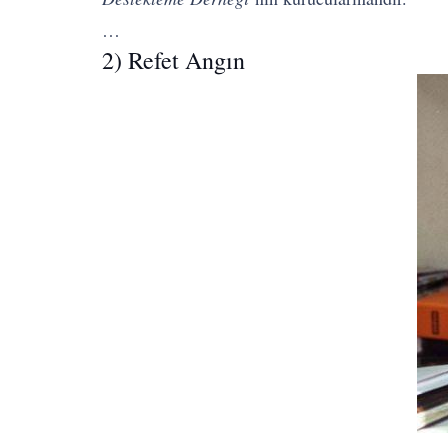
…
2) Refet Angın