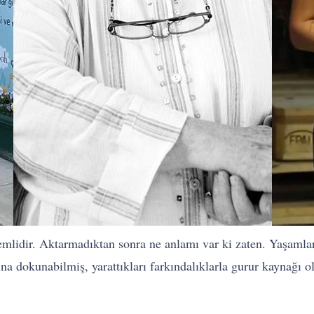
emlidir. Aktarmadıktan sonra ne anlamı var ki zaten. Yaşaml
tına dokunabilmiş, yarattıkları farkındalıklarla gurur kaynağı 