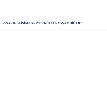
BAŞARI
GELIŞIM
KARIYER
KÜLTÜR
YAŞAM
DIĞER