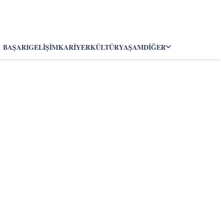
BAŞARI
GELIŞIM
KARIYER
KÜLTÜR
YAŞAM
DIĞER