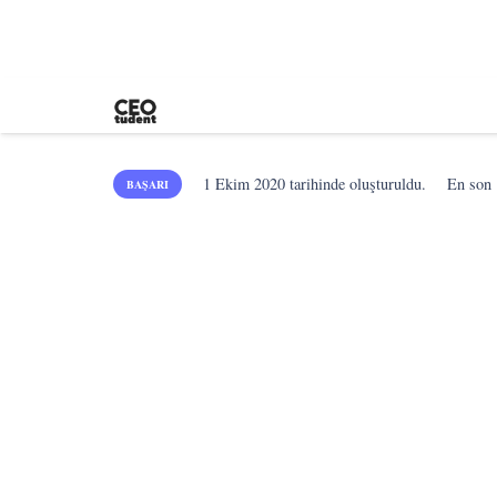
1 Ekim 2020
tarihinde oluşturuldu.
En son
BAŞARI