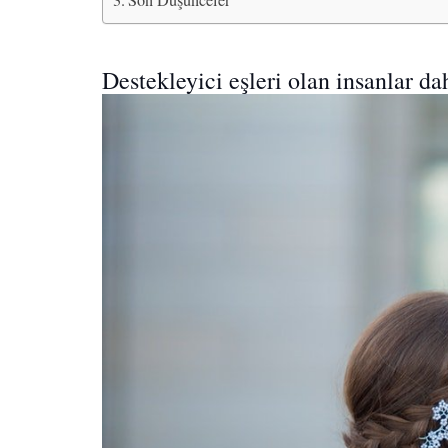
Son Düşünceler
Destekleyici eşleri olan insanlar da