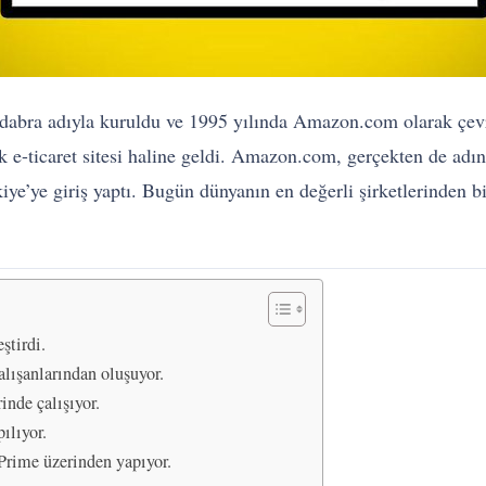
abra adıyla kuruldu ve 1995 yılında Amazon.com olarak çevrim
e-ticaret sitesi haline geldi. Amazon.com, gerçekten de adı
ye’ye giriş yaptı. Bugün dünyanın en değerli şirketlerinden
ştirdi.
lışanlarından oluşuyor.
nde çalışıyor.
ılıyor.
Prime üzerinden yapıyor.