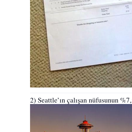
2) Seattle’ın çalışan nüfusunun %7