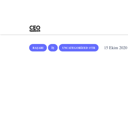
15 Ekim 2020
BAŞARI
İŞ
UNCATEGORIZED @TR