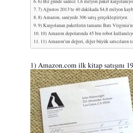
6) Bir günde sadece 1,6 milyon paket kargolanıyo
7) Ağustos 2013’te 40 dakikada $4,8 milyon kayb
8) Amazon, saniyede 306 satış gerçekleştiriyor.
9) Kargolanan paketlerin tamamı Batı Virginia’n
10) Amazon depolarında 45 bin robot kullanılıy
11) Amazon’un değeri, diğer büyük satıcıların t
1) Amazon.com ilk kitap satışını 19