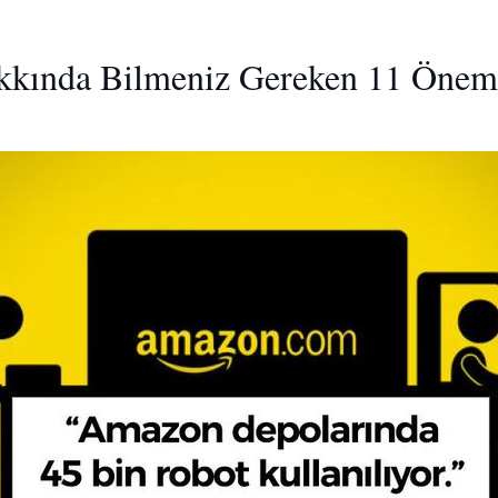
kkında Bilmeniz Gereken 11 Önem