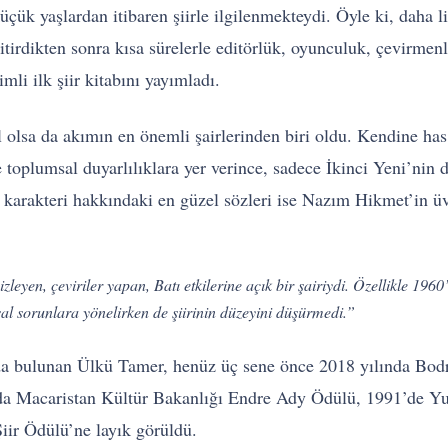
k yaşlardan itibaren şiirle ilgilenmekteydi. Öyle ki, daha lise
tirdikten sonra kısa sürelerle editörlük, oyunculuk, çevirmenli
li ilk şiir kitabını yayımladı.
olsa da akımın en önemli şairlerinden biri oldu. Kendine has d
 toplumsal duyarlılıklara yer verince, sadece İkinci Yeni’nin 
ve karakteri hakkındaki en güzel sözleri ise Nazım Hikmet’in üv
zleyen, çeviriler yapan, Batı etkilerine açık bir şairiydi. Özellikle 1960’
al sorunlara yönelirken de şiirinin düzeyini düşürmedi.”
arı da bulunan Ülkü Tamer, henüz üç sene önce 2018 yılında Bo
da Macaristan Kültür Bakanlığı Endre Ady Ödülü, 1991’de Y
iir Ödülü’ne layık görüldü.