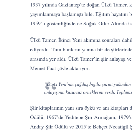
1937 yılında Gaziantep’te doğan Ülkü Tamer, küçü
yayımlanmaya başlamıştı bile. Eğitim hayatını bi
1959’u gösterdiğinde de Soğuk Otlar Altında isim
Ülkü Tamer, İkinci Yeni akımına sonraları dahil 
ediyordu. Tüm bunların yanına bir de şiirlerinde
arasında yer aldı. Ülkü Tamer’in şiir anlayışı 
Memet Fuat şöyle aktarıyor:
“İkinci Yeni’nin çağdaş İngiliz şiirini yakından i
anlayışının kusursuz örneklerini verdi. Toplums
Şiir kitaplarının yanı sıra öykü ve anı kitapl
Ödülü, 1967’de Yeditepe Şiir Armağanı, 1979’
Anday Şiir Ödülü ve 2015’te Behçet Necatigil Ş