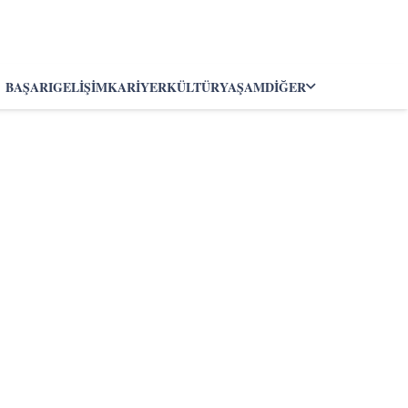
BAŞARI
GELIŞIM
KARIYER
KÜLTÜR
YAŞAM
DIĞER