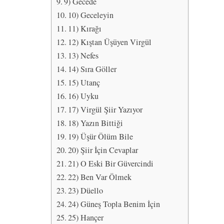
9) Gecede
10) Geceleyin
11) Kırağı
12) Kıştan Üşüyen Virgül
13) Nefes
14) Sıra Göller
15) Utanç
16) Uyku
17) Virgül Şiir Yazıyor
18) Yazın Bittiği
19) Üşür Ölüm Bile
20) Şiir İçin Cevaplar
21) O Eski Bir Güvercindi
22) Ben Var Ölmek
23) Düello
24) Güneş Topla Benim İçin
25) Hançer