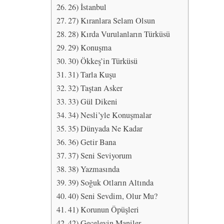
26) İstanbul
27) Kıranlara Selam Olsun
28) Kırda Vurulanların Türküsü
29) Konuşma
30) Ökkeş’in Türküsü
31) Tarla Kuşu
32) Taştan Asker
33) Gül Dikeni
34) Nesli’yle Konuşmalar
35) Dünyada Ne Kadar
36) Getir Bana
37) Seni Seviyorum
38) Yazmasında
39) Soğuk Otların Altında
40) Seni Sevdim, Olur Mu?
41) Korunun Öpüşleri
42) Geceleyin Maniler