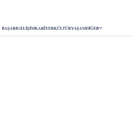
BAŞARI
GELIŞIM
KARIYER
KÜLTÜR
YAŞAM
DIĞER