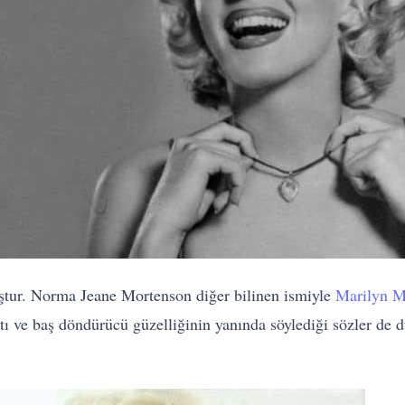
ştur. Norma Jeane Mortenson diğer bilinen ismiyle
Marilyn 
tı ve baş döndürücü güzelliğinin yanında söylediği sözler de 