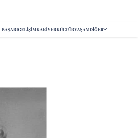
BAŞARI
GELIŞIM
KARIYER
KÜLTÜR
YAŞAM
DIĞER