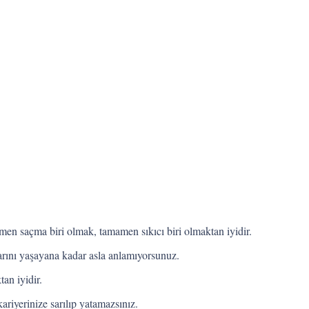
mamen saçma biri olmak, tamamen sıkıcı biri olmaktan iyidir.
larını yaşayana kadar asla anlamıyorsunuz.
an iyidir.
iyerinize sarılıp yatamazsınız.