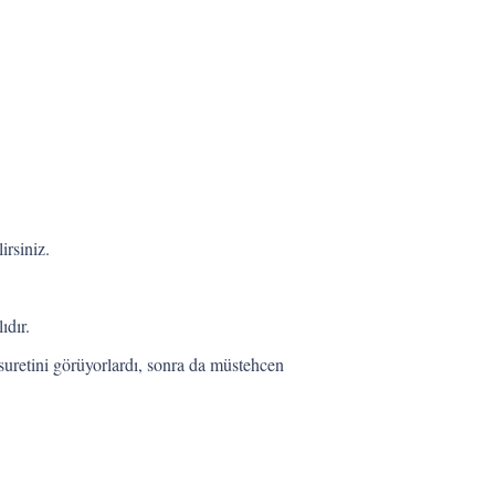
irsiniz.
ıdır.
suretini görüyorlardı, sonra da müstehcen