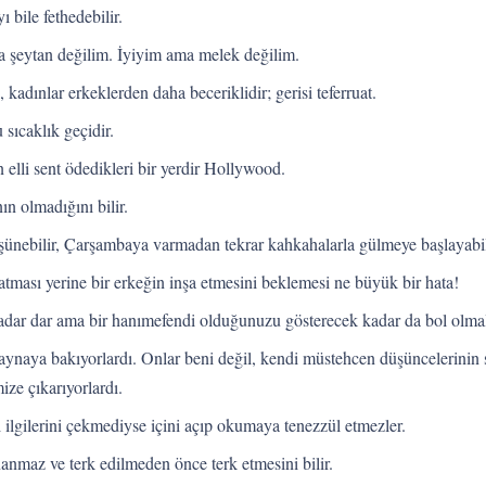
 bile fethedebilir.
şeytan değilim. İyiyim ama melek değilim.
 kadınlar erkeklerden daha beceriklidir; gerisi teferruat.
 sıcaklık geçidir.
n elli sent ödedikleri bir yerdir Hollywood.
nın olmadığını bilir.
üşünebilir, Çarşambaya varmadan tekrar kahkahalarla gülmeye başlayabil
tması yerine bir erkeğin inşa etmesini beklemesi ne büyük bir hata!
adar dar ama bir hanımefendi olduğunuzu gösterecek kadar da bol olmal
 aynaya bakıyorlardı. Onlar beni değil, kendi müstehcen düşüncelerinin 
ze çıkarıyorlardı.
ı ilgilerini çekmediyse içini açıp okumaya tenezzül etmezler.
anmaz ve terk edilmeden önce terk etmesini bilir.