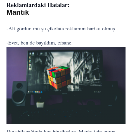
Reklamlardaki Hatalar:
Mantık
-Ali gördün mü şu çikolata reklamını harika olmuş
-Evet, ben de bayıldım, efsane.
Duyabileceğimiz hoş bir diyalog. Marka için gurur