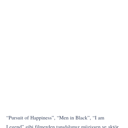
“Pursuit of Happiness”, “Men in Black”, “I am
Legend” gibi filmerden tanıdığımız müzisyen ve aktör