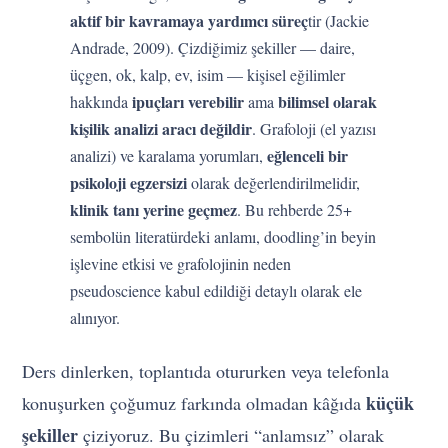
aktif bir kavramaya yardımcı süreç
tir (Jackie
Andrade, 2009). Çizdiğimiz şekiller — daire,
üçgen, ok, kalp, ev, isim — kişisel eğilimler
ipuçları verebilir
bilimsel olarak
hakkında
ama
kişilik analizi aracı değildir
. Grafoloji (el yazısı
eğlenceli bir
analizi) ve karalama yorumları,
psikoloji egzersizi
olarak değerlendirilmelidir,
klinik tanı yerine geçmez
. Bu rehberde 25+
sembolün literatürdeki anlamı, doodling’in beyin
işlevine etkisi ve grafolojinin neden
pseudoscience kabul edildiği detaylı olarak ele
alınıyor.
Ders dinlerken, toplantıda otururken veya telefonla
küçük
konuşurken çoğumuz farkında olmadan kâğıda
şekiller
çiziyoruz. Bu çizimleri “anlamsız” olarak