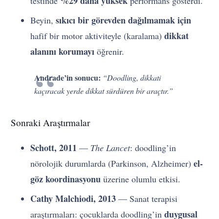
%29 daha yüksek
testinde
performans gösterdi.
sıkıcı bir görevden dağılmamak için
Beyin,
dikkat
hafif bir motor aktiviteyle (karalama)
alanını korumayı
öğrenir.
Andrade’in sonucu:
“Doodling, dikkati
kaçıracak yerde dikkat sürdüren bir araçtır.”
Sonraki Araştırmalar
Schott, 2011
—
The Lancet
: doodling’in
el-
nörolojik durumlarda (Parkinson, Alzheimer)
göz koordinasyonu
üzerine olumlu etkisi.
Cathy Malchiodi, 2013
— Sanat terapisi
duygusal
araştırmaları: çocuklarda doodling’in