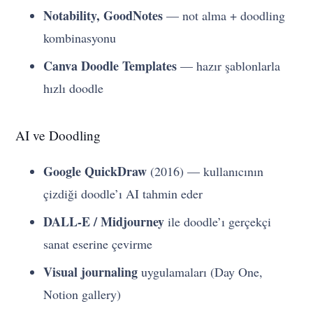
Notability, GoodNotes
— not alma + doodling
kombinasyonu
Canva Doodle Templates
— hazır şablonlarla
hızlı doodle
AI ve Doodling
Google QuickDraw
(2016) — kullanıcının
çizdiği doodle’ı AI tahmin eder
DALL-E / Midjourney
ile doodle’ı gerçekçi
sanat eserine çevirme
Visual journaling
uygulamaları (Day One,
Notion gallery)