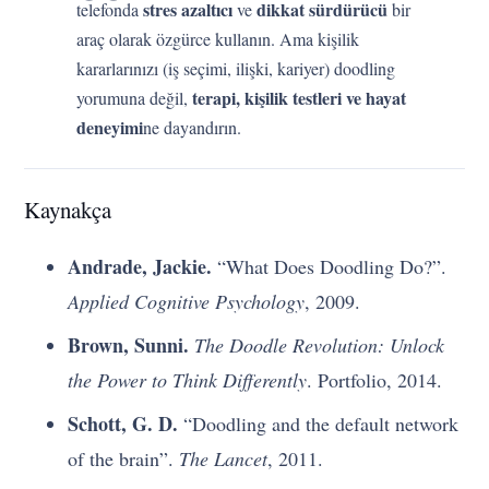
stres azaltıcı
dikkat sürdürücü
telefonda
ve
bir
araç olarak özgürce kullanın. Ama kişilik
kararlarınızı (iş seçimi, ilişki, kariyer) doodling
terapi, kişilik testleri ve hayat
yorumuna değil,
deneyimi
ne dayandırın.
Kaynakça
Andrade, Jackie.
“What Does Doodling Do?”.
Applied Cognitive Psychology
, 2009.
Brown, Sunni.
The Doodle Revolution: Unlock
the Power to Think Differently
. Portfolio, 2014.
Schott, G. D.
“Doodling and the default network
of the brain”.
The Lancet
, 2011.