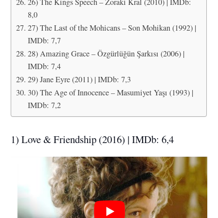
26) The Kings Speech – Zoraki Kral (2010) | IMDb:
8,0
27) The Last of the Mohicans – Son Mohikan (1992) |
IMDb: 7,7
28) Amazing Grace – Özgürlüğün Şarkısı (2006) |
IMDb: 7,4
29) Jane Eyre (2011) | IMDb: 7,3
30) The Age of Innocence – Masumiyet Yaşı (1993) |
IMDb: 7,2
1) Love & Friendship (2016) | IMDb: 6,4