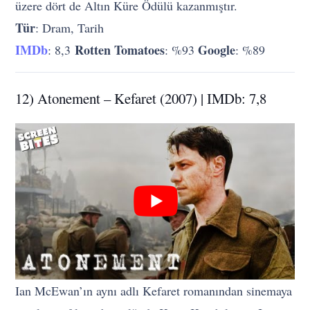
üzere dört de Altın Küre Ödülü kazanmıştır.
Tür
: Dram, Tarih
IMDb
Rotten Tomatoes
Google
: 8,3
: %93
: %89
12) Atonement – Kefaret (2007) | IMDb: 7,8
Ian McEwan’ın aynı adlı Kefaret romanından sinemaya