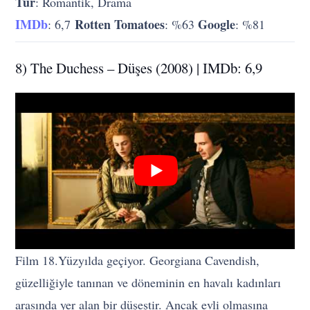
Tür
: Romantik, Drama
IMDb
Rotten Tomatoes
Google
: 6,7
: %63
: %81
8) The Duchess – Düşes (2008) | IMDb: 6,9
Film 18.Yüzyılda geçiyor. Georgiana Cavendish,
güzelliğiyle tanınan ve döneminin en havalı kadınları
arasında yer alan bir düşeştir. Ancak evli olmasına