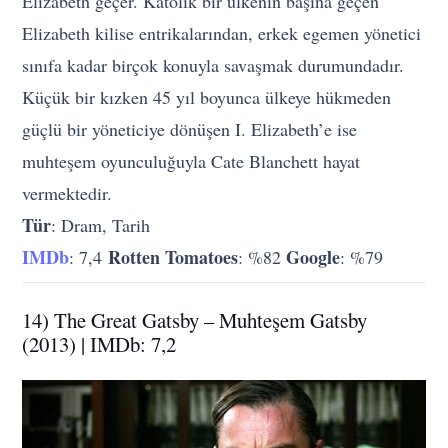
Elizabeth geçer. Katolik bir ülkenin başına geçen
Elizabeth kilise entrikalarından, erkek egemen yönetici
sınıfa kadar birçok konuyla savaşmak durumundadır.
Küçük bir kızken 45 yıl boyunca ülkeye hükmeden
güçlü bir yöneticiye dönüşen I. Elizabeth’e ise
muhteşem oyunculuğuyla Cate Blanchett hayat
vermektedir.
Tür
: Dram, Tarih
IMDb
Rotten Tomatoes
Google
: 7,4
: %82
: %79
14) The Great Gatsby – Muhteşem Gatsby
(2013) | IMDb: 7,2