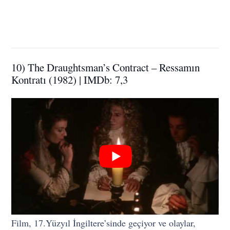
10) The Draughtsman’s Contract – Ressamın
Kontratı (1982) | IMDb: 7,3
Film, 17.Yüzyıl İngiltere’sinde geçiyor ve olaylar,