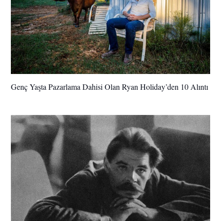
Genç Yaşta Pazarlama Dahisi Olan Ryan Holiday’den 10 Alıntı