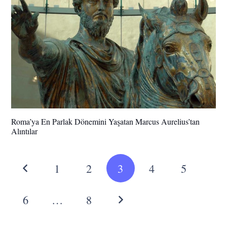
Roma’ya En Parlak Dönemini Yaşatan Marcus Aurelius’tan
Alıntılar
1
2
3
4
5
6
…
8