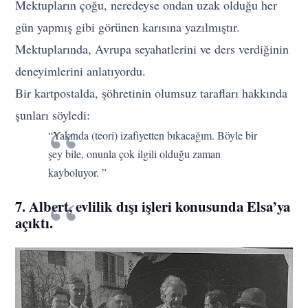
Mektupların çoğu, neredeyse ondan uzak olduğu her
gün yapmış gibi görünen karısına yazılmıştır.
Mektuplarında, Avrupa seyahatlerini ve ders verdiğinin
deneyimlerini anlatıyordu.
Bir kartpostalda, şöhretinin olumsuz tarafları hakkında
şunları söyledi:
“Yakında (teori) izafiyetten bıkacağım. Böyle bir
şey bile, onunla çok ilgili olduğu zaman
kayboluyor. ”
7. Albert, evlilik dışı işleri konusunda Elsa’ya
açıktı.