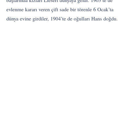
başlarında kızları Lieserl dünyaya geldi. 1903’te de
evlenme kararı veren çift sade bir törenle 6 Ocak’ta
dünya evine girdiler, 1904’te de oğulları Hans doğdu.