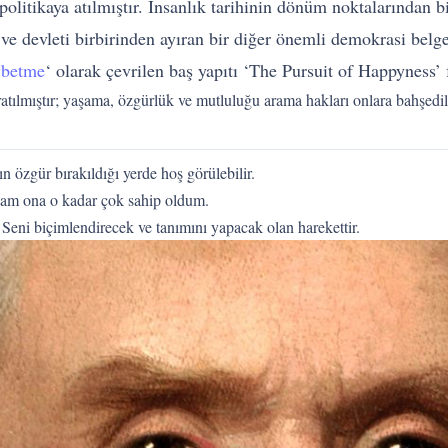
olitikaya atılmıştır. İnsanlık tarihinin dönüm noktalarından b
se ve devleti birbirinden ayıran bir diğer önemli demokrasi bel
betme
‘ olarak çevrilen baş yapıtı ‘The Pursuit of Happyness’
yaratılmıştır; yaşama, özgürlük ve mutluluğu arama hakları onlara bahşe
n özgür bırakıldığı yerde hoş görülebilir.
ysam ona o kadar çok sahip oldum.
Seni biçimlendirecek ve tanımını yapacak olan harekettir.