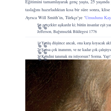
Eğitimini tamamlayarak genç yaşta, 25 yaşında p
taslağını hazırladıktan kısa bir süre sonra, kli
Ayrıca Will Smith’in, Türkçe’ye ‘
Umudunu Kay
Şu gerçekler aşikardır ki; bütün insanlar eşit 
Jefferson, Bağımsızlık Bildirgesi 1776
1) Yanlış düşünce ancak, ona karşı koyacak aklı
2) Şansa çok inanırım, ve ne kadar çok çalıştı
3) Kendini tanımak mı istiyorsun? Sorma. Yap! 