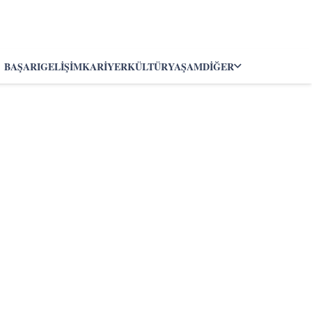
BAŞARI
GELIŞIM
KARIYER
KÜLTÜR
YAŞAM
DIĞER