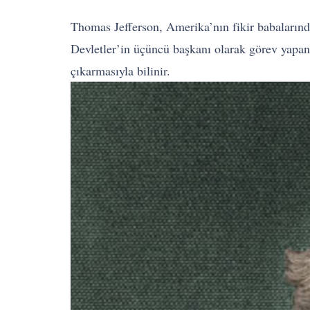
Thomas Jefferson, Amerika’nın fikir babalarında
Devletler’in üçüncü başkanı olarak görev yapan J
çıkarmasıyla bilinir.