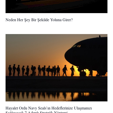
Neden Her Şey Bir Şekilde Yoluna Girer?
Hayalet Ordu Navy Seals’ın Hedeflerinize Ulaşmanızı
Sağlayacak 7 Adımlı Stratejik Yöntemi