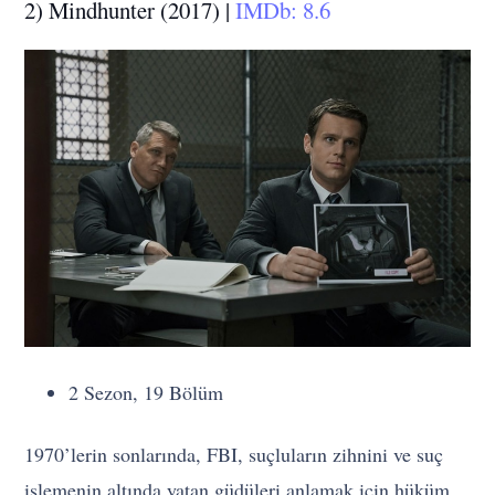
2) Mindhunter (2017) |
IMDb: 8.6
2 Sezon, 19 Bölüm
1970’lerin sonlarında, FBI, suçluların zihnini ve suç
işlemenin altında yatan güdüleri anlamak için hüküm