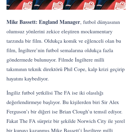
Mike Bassett: England Manager
, futbol dünyasının
olumsuz yönlerini zekice eleştiren mockumentary
tarzında bir film. Oldukça komik ve eğlenceli olan bu
film, İngiltere’nin futbol semalarına oldukça fazla
göndermede bulunuyor. Filmde İngiltere milli
takımının teknik direktörü Phil Cope, kalp krizi geçirip
hayatını kaybediyor.
İngiliz futbol yetkilisi The FA ise iki olasılığı
değerlendirmeye başlıyor. Bu kişilerden biri Sir Alex
Ferguson’ı bir diğeri ise Brian Clough’u temsil ediyor.
Fakat The FA sürpriz bir şekilde Norwich City ile yerel
bir kupayı kazanmış Mike Bassett’i İngiltere milli