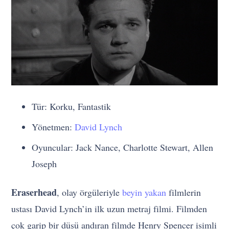
Tür: Korku, Fantastik
Yönetmen:
David Lynch
Oyuncular: Jack Nance, Charlotte Stewart, Allen
Joseph
Eraserhead
, olay örgüleriyle
beyin yakan
filmlerin
ustası David Lynch’in ilk uzun metraj filmi. Filmden
çok garip bir düşü andıran filmde Henry Spencer isimli