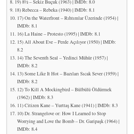
19) 8½ – Sekiz Buçuk (1963) | IMDb: 8.0
18) Rebecca – Rebeka (1940) | IMDb: 8.1
17) On the Waterfront – Rıhtımlar Üzerinde (1954) |
IMDb: 8.1
16) La Haine – Protesto (1995) | IMDb: 8.1
15) All About Eve – Perde Açılıyor (1950) | IMDb:
8.2
14) The Seventh Seal – Yedinci Mühür (1957) |
IMDb: 8.2
13) Some Like It Hot – Bazıları Sıcak Sever (1959) |
IMDb: 8.2
12) To Kill A Mockingbird – Bülbülü Öldürmek
(1962) | IMDb: 8.3
11) Citizen Kane – Yurttaş Kane (1941) | IMDb: 8.3
10) Dr. Strangelove or: How I Learned to Stop
Worrying and Love the Bomb – Dr. Garipaşk (1964) |
IMDb: 8.4