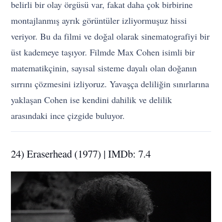
belirli bir olay örgüsü var, fakat daha çok birbirine
montajlanmış ayrık görüntüler izliyormuşuz hissi
veriyor. Bu da filmi ve doğal olarak sinematografiyi bir
üst kademeye taşıyor. Filmde Max Cohen isimli bir
matematikçinin, sayısal sisteme dayalı olan doğanın
sırrını çözmesini izliyoruz. Yavaşça deliliğin sınırlarına
yaklaşan Cohen ise kendini dahilik ve delilik
arasındaki ince çizgide buluyor.
24) Eraserhead (1977) | IMDb: 7.4