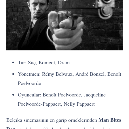
Tür: Suç, Komedi, Dram
Yönetmen: Rémy Belvaux, André Bonzel, Benoît
Poelvoorde
Oyuncular: Benoît Poelvoorde, Jacqueline
Poelvoorde-Pappaert, Nelly Pappaert
Man Bites
Belçika sinemasının en garip örneklerinden
Dog
, siyah beyaz filmler denilince pek akla gelmiyor.