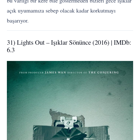
bu varlığı bir kere bile göstermeden bizleri gece ışıklar
açık uyumamıza sebep olacak kadar korkutmayı
başarıyor.
31) Lights Out – Işıklar Sönünce (2016) | IMDb:
6.3