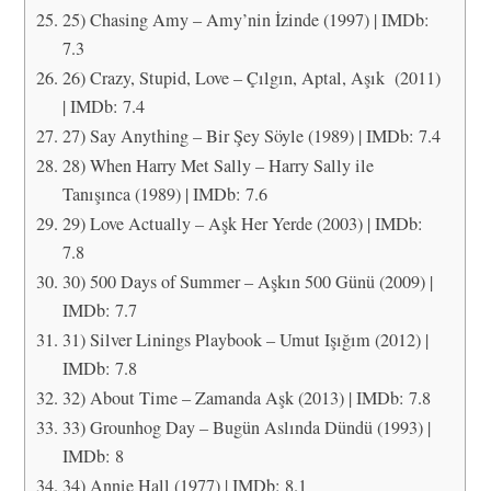
25) Chasing Amy – Amy’nin İzinde (1997) | IMDb:
7.3
26) Crazy, Stupid, Love – Çılgın, Aptal, Aşık (2011)
| IMDb: 7.4
27) Say Anything – Bir Şey Söyle (1989) | IMDb: 7.4
28) When Harry Met Sally – Harry Sally ile
Tanışınca (1989) | IMDb: 7.6
29) Love Actually – Aşk Her Yerde (2003) | IMDb:
7.8
30) 500 Days of Summer – Aşkın 500 Günü (2009) |
IMDb: 7.7
31) Silver Linings Playbook – Umut Işığım (2012) |
IMDb: 7.8
32) About Time – Zamanda Aşk (2013) | IMDb: 7.8
33) Grounhog Day – Bugün Aslında Dündü (1993) |
IMDb: 8
34) Annie Hall (1977) | IMDb: 8.1