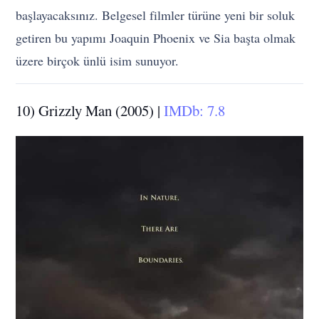
başlayacaksınız. Belgesel filmler türüne yeni bir soluk
getiren bu yapımı Joaquin Phoenix ve Sia başta olmak
üzere birçok ünlü isim sunuyor.
10) Grizzly Man (2005) |
IMDb: 7.8