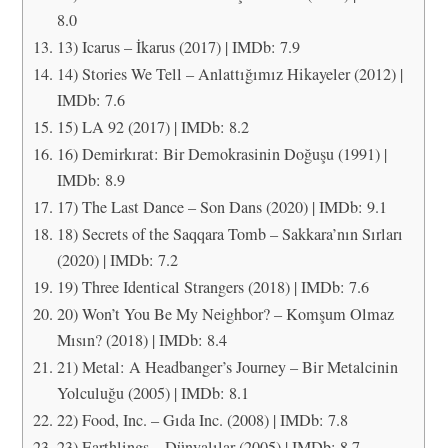
8.0
13) Icarus – İkarus (2017) | IMDb: 7.9
14) Stories We Tell – Anlattığımız Hikayeler (2012) |
IMDb: 7.6
15) LA 92 (2017) | IMDb: 8.2
16) Demirkırat: Bir Demokrasinin Doğuşu (1991) |
IMDb: 8.9
17) The Last Dance – Son Dans (2020) | IMDb: 9.1
18) Secrets of the Saqqara Tomb – Sakkara’nın Sırları
(2020) | IMDb: 7.2
19) Three Identical Strangers (2018) | IMDb: 7.6
20) Won’t You Be My Neighbor? – Komşum Olmaz
Mısın? (2018) | IMDb: 8.4
21) Metal: A Headbanger’s Journey – Bir Metalcinin
Yolculuğu (2005) | IMDb: 8.1
22) Food, Inc. – Gıda Inc. (2008) | IMDb: 7.8
23) Earthlings – Dünyalılar (2005) | IMDb: 8.7