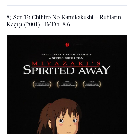
8) Sen To Chihiro No Kamikakushi – Ruhların
Kaçışı (2001) | IMDb: 8.6