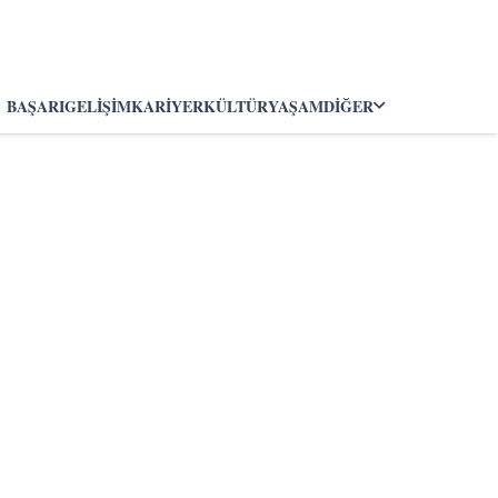
BAŞARI
GELIŞIM
KARIYER
KÜLTÜR
YAŞAM
DIĞER