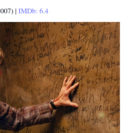
007) |
IMDb: 6.4