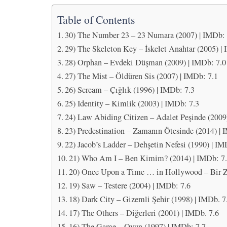
Table of Contents
30) The Number 23 – 23 Numara (2007) | IMDb: 
29) The Skeleton Key – İskelet Anahtar (2005) |
28) Orphan – Evdeki Düşman (2009) | IMDb: 7.0
27) The Mist – Öldüren Sis (2007) | IMDb: 7.1
26) Scream – Çığlık (1996) | IMDb: 7.3
25) Identity – Kimlik (2003) | IMDb: 7.3
24) Law Abiding Citizen – Adalet Peşinde (2009
23) Predestination – Zamanın Ötesinde (2014) | 
22) Jacob’s Ladder – Dehşetin Nefesi (1990) | IM
21) Who Am I – Ben Kimim? (2014) | IMDb: 7
20) Once Upon a Time … in Hollywood – Bir Z
19) Saw – Testere (2004) | IMDb: 7.6
18) Dark City – Gizemli Şehir (1998) | IMDb. 7
17) The Others – Diğerleri (2001) | IMDb. 7.6
16) The Game – Oyun (1997) | IMDb: 7.7