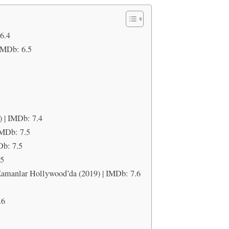
6.4
 IMDb: 6.5
) | IMDb: 7.4
IMDb: 7.5
Db: 7.5
.5
amanlar Hollywood’da (2019) | IMDb: 7.6
.6