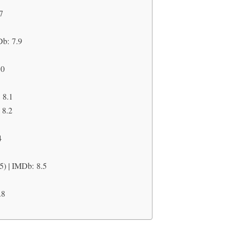
7
Db: 7.9
.0
 8.1
 8.2
4
5) | IMDb: 8.5
.8