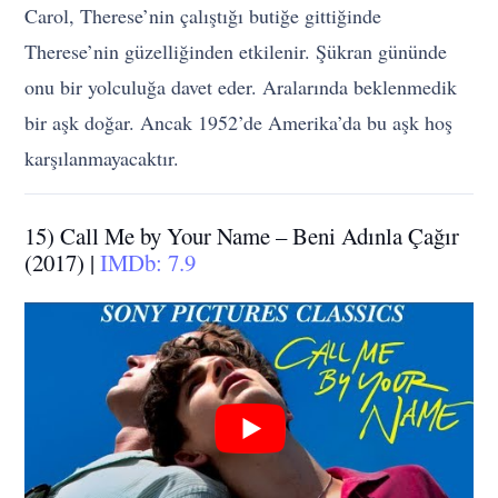
Carol, Therese’nin çalıştığı butiğe gittiğinde
Therese’nin güzelliğinden etkilenir. Şükran gününde
onu bir yolculuğa davet eder. Aralarında beklenmedik
bir aşk doğar. Ancak 1952’de Amerika’da bu aşk hoş
karşılanmayacaktır.
15) Call Me by Your Name – Beni Adınla Çağır
(2017) |
IMDb: 7.9