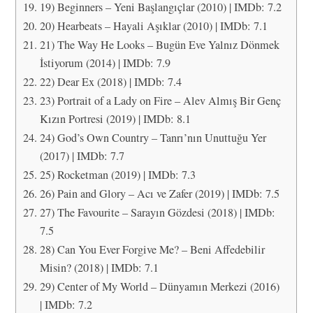
19) Beginners – Yeni Başlangıçlar (2010) | IMDb: 7.2
20) Hearbeats – Hayali Aşıklar (2010) | IMDb: 7.1
21) The Way He Looks – Bugün Eve Yalnız Dönmek
İstiyorum (2014) | IMDb: 7.9
22) Dear Ex (2018) | IMDb: 7.4
23) Portrait of a Lady on Fire – Alev Almış Bir Genç
Kızın Portresi (2019) | IMDb: 8.1
24) God’s Own Country – Tanrı’nın Unuttuğu Yer
(2017) | IMDb: 7.7
25) Rocketman (2019) | IMDb: 7.3
26) Pain and Glory – Acı ve Zafer (2019) | IMDb: 7.5
27) The Favourite – Sarayın Gözdesi (2018) | IMDb:
7.5
28) Can You Ever Forgive Me? – Beni Affedebilir
Misin? (2018) | IMDb: 7.1
29) Center of My World – Dünyamın Merkezi (2016)
| IMDb: 7.2