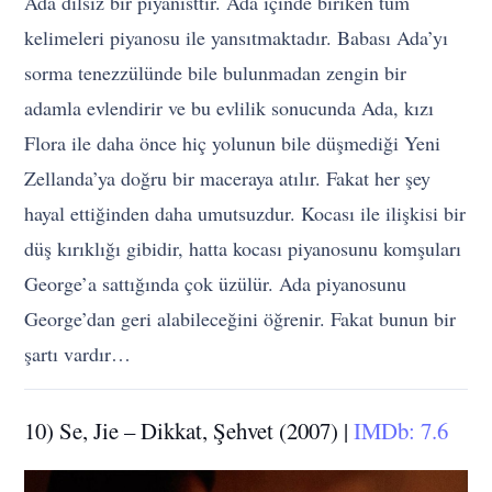
Ada dilsiz bir piyanisttir. Ada içinde biriken tüm
kelimeleri piyanosu ile yansıtmaktadır. Babası Ada’yı
sorma tenezzülünde bile bulunmadan zengin bir
adamla evlendirir ve bu evlilik sonucunda Ada, kızı
Flora ile daha önce hiç yolunun bile düşmediği Yeni
Zellanda’ya doğru bir maceraya atılır. Fakat her şey
hayal ettiğinden daha umutsuzdur. Kocası ile ilişkisi bir
düş kırıklığı gibidir, hatta kocası piyanosunu komşuları
George’a sattığında çok üzülür. Ada piyanosunu
George’dan geri alabileceğini öğrenir. Fakat bunun bir
şartı vardır…
10) Se, Jie – Dikkat, Şehvet (2007) |
IMDb: 7.6