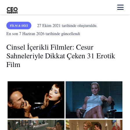
27 Ekim 2021
tarihinde oluşturuldu.
FILM & DIZI
En son
7 Haziran 2026
tarihinde güncellendi
Cinsel İçerikli Filmler: Cesur
Sahneleriyle Dikkat Çeken 31 Erotik
Film