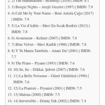
2) The Handmaiden – Hizmetçi (2016) | IMDb: 8.1
3) Boogie Nights – Ateşli Geceler (1997) | IMDb: 7.9
4) Call Me by Your Name – Beni Adınla Çağır (2017)
| IMDb: 7.9
5) La Vie d’Adèle – Mavi En Sıcak Renktir (2013) |
IMDb: 7.8
6) Atonement – Kefaret (2007) | IMDb: 7.8
7) Blue Velvet – Mavi Kadife (1988) | IMDB: 7.8
8) Y Tu Mama También – Ananı Da! (2001) | IMDb:
7.7
9) The Piano – Piyano (1993) | IMDb: 7.6
10) Se, Jie – Dikkat, Şehvet (2007) | IMDb: 7.6
11) La Belle Noiseuse – Güzel Gürültücü (1990) |
IMDb: 7.6
12) La Pianiste – Piyanist (2001) | IMDb: 7.5
13) Malena (2000) | IMDb: 7.5
14) Irrevérsible – Dönüş Yok (2002) | IMDb: 7.4