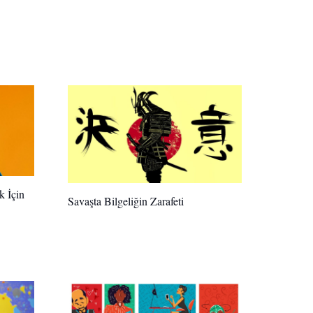
k İçin
Savaşta Bilgeliğin Zarafeti