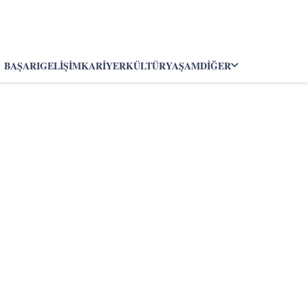
BAŞARI
GELIŞIM
KARIYER
KÜLTÜR
YAŞAM
DIĞER