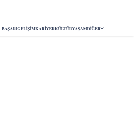
BAŞARI
GELIŞIM
KARIYER
KÜLTÜR
YAŞAM
DIĞER