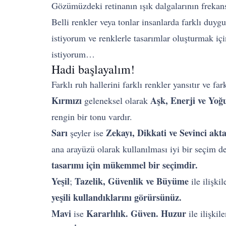
Gözümüzdeki retinanın ışık dalgalarının frekansl
Belli renkler veya tonlar insanlarda farklı duygu
istiyorum ve renklerle tasarımlar oluşturmak içi
istiyorum…
Hadi başlayalım!
Farklı ruh hallerini farklı renkler yansıtır ve fa
Kırmızı
Aşk, Enerji ve Yoğ
geleneksel olarak
rengin bir tonu vardır.
Sarı
Zekayı, Dikkati ve Sevinci
akt
şeyler ise
ana arayüzü olarak kullanılması iyi bir seçim d
tasarımı için mükemmel bir seçimdir.
Yeşil
Tazelik, Güvenlik ve Büyüme
;
ile ilişkil
yeşili kullandıklarını görürsünüz.
Mavi
Kararlılık. Güven. Huzur
ise
ile ilişkil