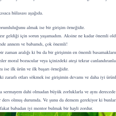
ısaca hülasası aşağıda.
rumluluğunu almak ise bir girişim örneğidir.
zır geldiği için sorun yaşamadım. Aksine ne kadar önemli ol
bende annem ve babamdı, çok önemli!
ir zaman aralığı ki bu da bir girişimin en önemli basamakları
ler moral bozucular veya içinizdeki ateşi tekrar canlandıranla
ise ilk ürün ve ilk başarı örneğidir.
 zararlı otları sökmek ise girişimin devamı ve daha iyi ürünl
a sermayem dahi olmadan büyük zorluklarla ve aynı derecede 
ir ders olmuş durumda. Ve şunu da demem gerekiyor ki bunlar
fakat babadan iyi mentor bulmak bir hayli zordur.