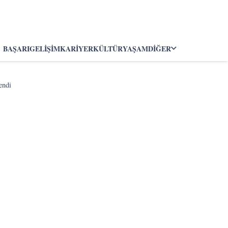
BAŞARI
GELIŞIM
KARIYER
KÜLTÜR
YAŞAM
DIĞER
endi