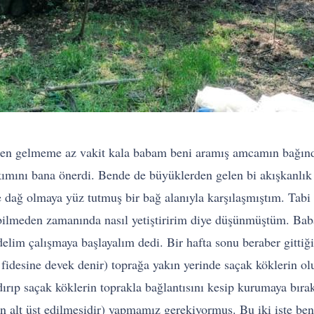
den gelmeme az vakit kala babam beni aramış amcamın bağında
akımını bana önerdi. Bende de büyüklerden gelen bi akışkanlık
dağ olmaya yüz tutmuş bir bağ alanıyla karşılaşmıştım. Tabi o
i bilmeden zamanında nasıl yetiştiririm diye düşünmüştüm. Bab
lim çalışmaya başlayalım dedi. Bir hafta sonu beraber gittiğ
 fidesine devek denir) toprağa yakın yerinde saçak köklerin 
dırıp saçak köklerin toprakla bağlantısını kesip kurumaya bıra
 alt üst edilmesidir) yapmamız gerekiyormuş. Bu iki işte beni