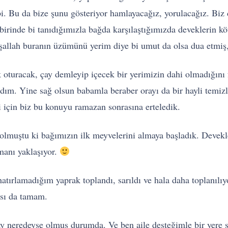
bi. Bu da bize şunu gösteriyor hamlayacağız, yorulacağız. Bi
an birinde bi tanıdığımızla bağda karşılaştığımızda devekleri
nşallah buranın üzümünü yerim diye bi umut da olsa dua etmi
k oturacak, çay demleyip içecek bir yerimizin dahi olmadığını
ım. Yine sağ olsun babamla beraber orayı da bir hayli temizle
i için biz bu konuyu ramazan sonrasına erteledik.
 olmuştu ki bağımızın ilk meyvelerini almaya başladık. Devekl
manı yaklaşıyor.
tırlamadığım yaprak toplandı, sarıldı ve hala daha toplanılıy
ası da tamam.
 ay neredeyse olmuş durumda. Ve ben aile desteğimle bir yere 