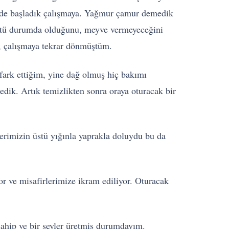
z de başladık çalışmaya. Yağmur çamur demedik
n kötü durumda olduğunu, meyve vermeyeceğini
ş, çalışmaya tekrar dönmüştüm.
 fark ettiğim, yine dağ olmuş hiç bakımı
dik. Artık temizlikten sonra oraya oturacak bir
erimizin üstü yığınla yaprakla doluydu bu da
or ve misafirlerimize ikram ediliyor. Oturacak
sahip ve bir şeyler üretmiş durumdayım.