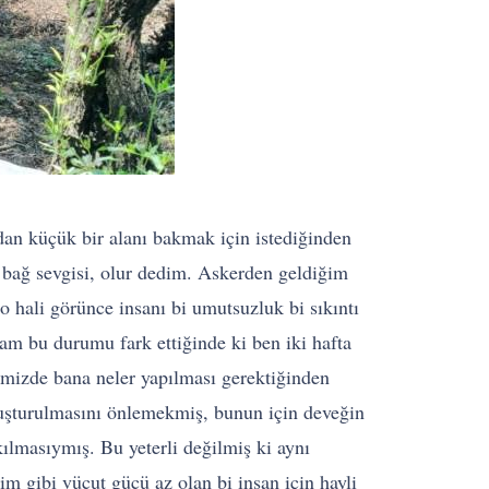
n küçük bir alanı bakmak için istediğinden
 bağ sevgisi, olur dedim. Askerden geldiğim
 hali görünce insanı bi umutsuzluk bi sıkıntı
am bu durumu fark ettiğinde ki ben iki hafta
imizde bana neler yapılması gerektiğinden
oluşturulmasını önlemekmiş, bunun için deveğin
kılmasıymış. Bu yeterli değilmiş ki aynı
m gibi vücut gücü az olan bi insan için hayli