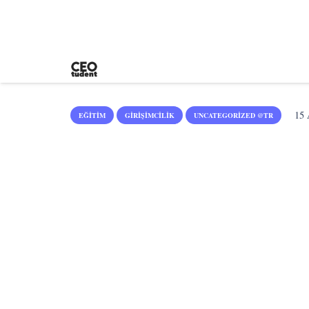
15 
EĞITIM
GIRIŞIMCILIK
UNCATEGORIZED @TR