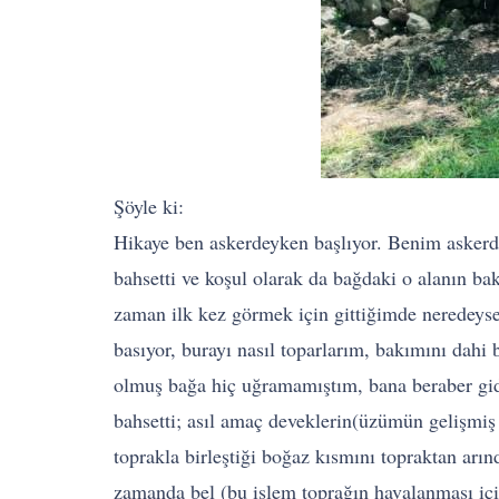
Şöyle ki:
Hikaye ben askerdeyken başlıyor. Benim asker
bahsetti ve koşul olarak da bağdaki o alanın b
zaman ilk kez görmek için gittiğimde neredeyse 
basıyor, burayı nasıl toparlarım, bakımını dah
olmuş bağa hiç uğramamıştım, bana beraber gide
bahsetti; asıl amaç deveklerin(üzümün gelişmiş
toprakla birleştiği boğaz kısmını topraktan arın
zamanda bel (bu işlem toprağın havalanması için