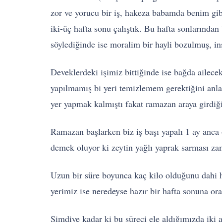
zor ve yorucu bir iş, hakeza babamda benim gi
iki-üç hafta sonu çalıştık. Bu hafta sonlarınd
söylediğinde ise moralim bir hayli bozulmuş, i
Deveklerdeki işimiz bittiğinde ise bağda ailece
yapılmamış bi yeri temizlemem gerektiğini anlad
yer yapmak kalmıştı fakat ramazan araya girdiğ
Ramazan başlarken biz iş başı yapalı 1 ay anca
demek oluyor ki zeytin yağlı yaprak sarması za
Uzun bir süre boyunca kaç kilo olduğunu dahi ha
yerimiz ise neredeyse hazır bir hafta sonuna or
Şimdiye kadar ki bu süreci ele aldığımızda iki