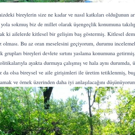
nizdeki bireylerin size ne kadar ve nasıl katkıları olduğunun
bir yola sokmuş biz de millet olarak üşengeçlik konumuna takıl
 ki ailelerde kitlesel bir gelişim baş göstermiş. Kitlesel de
az olması. Bu az oran meselesini geçiyorum, durumu incelemek
k grupları bireyleri devlete sırtını yaslama konumuna getirmiş
litikalarıyla ayakta durmaya çalışmış ve hala aynı durumda, ü
z da olsa bireysel ve aile girişimleri ile üretim tetiklenmiş,
amak ve örnek üzerinden daha iyi anlaşılacağını düşünüyoru