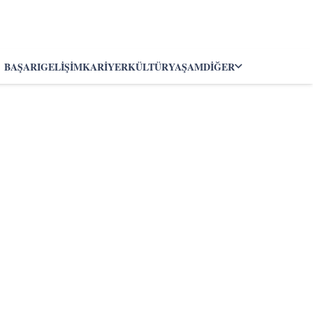
BAŞARI
GELIŞIM
KARIYER
KÜLTÜR
YAŞAM
DIĞER