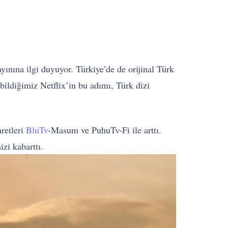
ayınına ilgi duyuyor. Türkiye’de de orijinal Türk
ildiğimiz Netflix’in bu adımı, Türk dizi
hretleri
BluTv
-Masum ve PuhuTv-Fi ile arttı.
zi kabarttı.