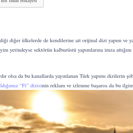
’nın Tuhaf Hikayesi
iği diğer ülkelerde de kendilerine ait orijinal dizi yapım ve y
im yerindeyse sektörün kalburüstü yapımlarına imza attığını b
dır olsa da bu kanallarda yayınlanan Türk yapımı dizilerin şö
aldığımız “Fi” dizisi
nin reklam ve izlenme başarısı da bu ilgimi