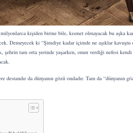
 milyonlarca kişiden birine bile, kısmet olmayacak bu aşka ka
ecek. Demeyecek ki “Şimdiye kadar içimde ne aşıklar kavuştu 
, şehrin tam orta yerinde yaşarken, onun verdiği nefesi kend
acak.
llere destandır da dünyanın gözü ondadır. Tam da “dünyanın g