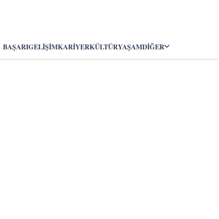
BAŞARI
GELIŞIM
KARIYER
KÜLTÜR
YAŞAM
DIĞER