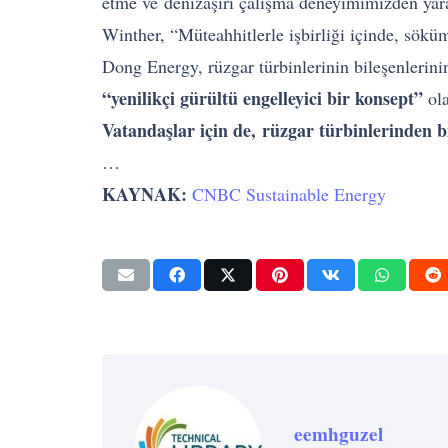
etme ve denizaşırı çalışma deneyimimizden yara
Winther, “Müteahhitlerle işbirliği içinde, söküm
Dong Energy, rüzgar türbinlerinin bileşenlerin
“yenilikçi gürültü engelleyici bir konsept”
ola
Vatandaşlar için de, rüzgar türbinlerinden b
…
KAYNAK:
CNBC Sustainable Energy
eemhguzel