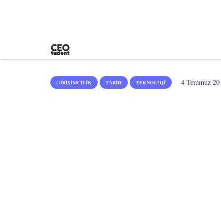
4 Temmuz 20
GIRIŞIMCILIK
TARIH
TEKNOLOJI