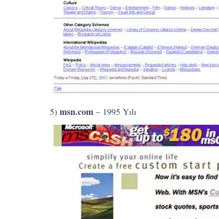
msn.com
5)
– 1995 Yılı