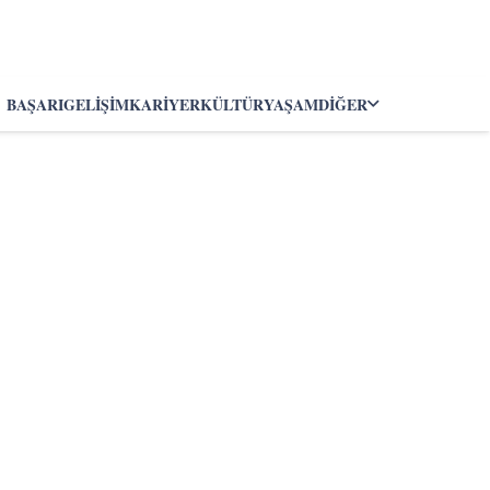
BAŞARI
GELIŞIM
KARIYER
KÜLTÜR
YAŞAM
DIĞER