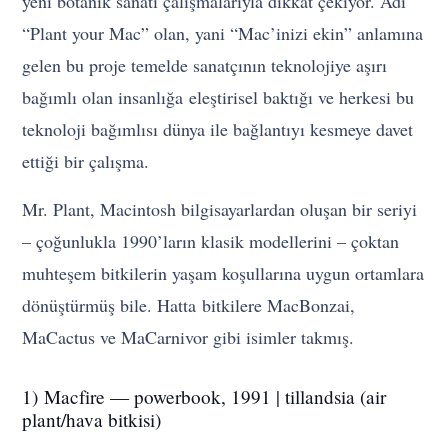
yeni botanik sanatı çalışmalarıyla dikkat çekiyor. Adı
“Plant your Mac” olan, yani “Mac’inizi ekin” anlamına
gelen bu proje temelde sanatçının teknolojiye aşırı
bağımlı olan insanlığa eleştirisel baktığı ve herkesi bu
teknoloji bağımlısı dünya ile bağlantıyı kesmeye davet
ettiği bir çalışma.
Mr. Plant, Macintosh bilgisayarlardan oluşan bir seriyi
– çoğunlukla 1990’ların klasik modellerini – çoktan
muhteşem bitkilerin yaşam koşullarına uygun ortamlara
dönüştürmüş bile. Hatta bitkilere MacBonzai,
MaCactus ve MaCarnivor gibi isimler takmış.
1) Macfire — powerbook, 1991 | tillandsia (air
plant/hava bitkisi)