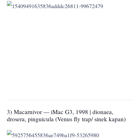
3) Macarnivor — iMac G3, 1998 | dionaea,
drosera, pinguicula (Venus fly trap/ sinek kapan)
4) MacBonzaï — macintosh classic, 1990 | ulmus
parvifolia (Çin Karaağacı)