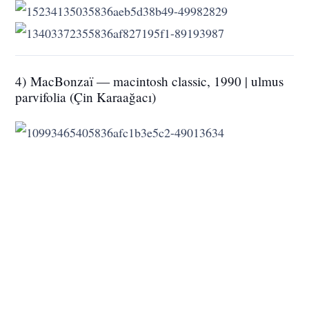
5) Macplants — iMac G5, 1990