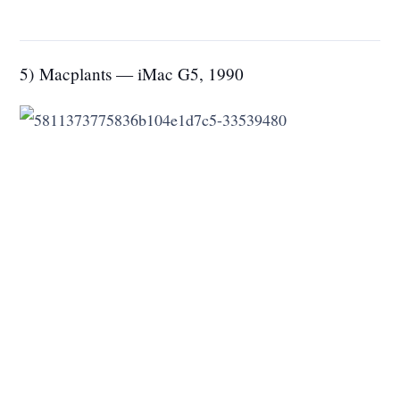
6) Macactus — power macintosh, 1996 |
isolatocereus dumortieri (candelabra)
7) Macpyrus — power mac G5, 2003 | papyrus
(papirüs)