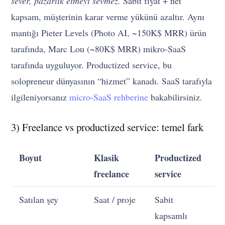
sever, pazarlık etmeyi sevmez.
Sabit fiyat + net
kapsam, müşterinin karar verme yükünü azaltır. Aynı
mantığı Pieter Levels (Photo AI, ~150K$ MRR) ürün
tarafında, Marc Lou (~80K$ MRR) mikro-SaaS
tarafında uyguluyor. Productized service, bu
solopreneur dünyasının “hizmet” kanadı. SaaS tarafıyla
ilgileniyorsanız
micro-SaaS rehberine
bakabilirsiniz.
3) Freelance vs productized service: temel fark
Boyut
Klasik
Productized
freelance
service
Satılan şey
Saat / proje
Sabit
kapsamlı