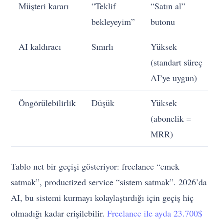
Müşteri kararı
“Teklif
“Satın al”
bekleyeyim”
butonu
AI kaldıracı
Sınırlı
Yüksek
(standart süreç
AI’ye uygun)
Öngörülebilirlik
Düşük
Yüksek
(abonelik =
MRR)
Tablo net bir geçişi gösteriyor: freelance “emek
satmak”, productized service “sistem satmak”. 2026’da
AI, bu sistemi kurmayı kolaylaştırdığı için geçiş hiç
olmadığı kadar erişilebilir.
Freelance ile ayda 23.700$