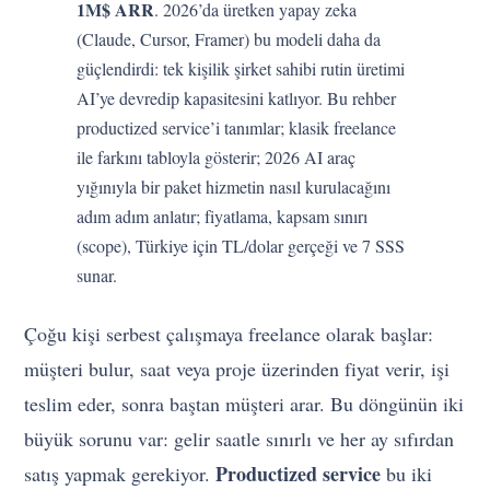
1M$ ARR
. 2026’da üretken yapay zeka
(Claude, Cursor, Framer) bu modeli daha da
güçlendirdi: tek kişilik şirket sahibi rutin üretimi
AI’ye devredip kapasitesini katlıyor. Bu rehber
productized service’i tanımlar; klasik freelance
ile farkını tabloyla gösterir; 2026 AI araç
yığınıyla bir paket hizmetin nasıl kurulacağını
adım adım anlatır; fiyatlama, kapsam sınırı
(scope), Türkiye için TL/dolar gerçeği ve 7 SSS
sunar.
Çoğu kişi serbest çalışmaya freelance olarak başlar:
müşteri bulur, saat veya proje üzerinden fiyat verir, işi
teslim eder, sonra baştan müşteri arar. Bu döngünün iki
büyük sorunu var: gelir saatle sınırlı ve her ay sıfırdan
Productized service
satış yapmak gerekiyor.
bu iki