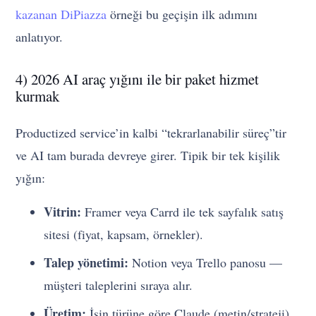
kazanan DiPiazza
örneği bu geçişin ilk adımını
anlatıyor.
4) 2026 AI araç yığını ile bir paket hizmet
kurmak
Productized service’in kalbi “tekrarlanabilir süreç”tir
ve AI tam burada devreye girer. Tipik bir tek kişilik
yığın:
Vitrin:
Framer veya Carrd ile tek sayfalık satış
sitesi (fiyat, kapsam, örnekler).
Talep yönetimi:
Notion veya Trello panosu —
müşteri taleplerini sıraya alır.
Üretim:
İşin türüne göre Claude (metin/strateji),