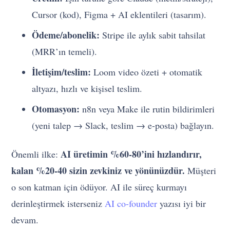
Cursor (kod), Figma + AI eklentileri (tasarım).
Ödeme/abonelik:
Stripe ile aylık sabit tahsilat
(MRR’ın temeli).
İletişim/teslim:
Loom video özeti + otomatik
altyazı, hızlı ve kişisel teslim.
Otomasyon:
n8n veya Make ile rutin bildirimleri
(yeni talep → Slack, teslim → e-posta) bağlayın.
AI üretimin %60-80’ini hızlandırır,
Önemli ilke:
kalan %20-40 sizin zevkiniz ve yönünüzdür.
Müşteri
o son katman için ödüyor. AI ile süreç kurmayı
derinleştirmek isterseniz
AI co-founder
yazısı iyi bir
devam.