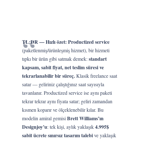
TL;DR — Hızlı özet:
Productized service
(paketlenmiş/ürünleşmiş hizmet), bir hizmeti
standart
tıpkı bir ürün gibi satmak demek:
kapsam, sabit fiyat, net teslim süresi ve
tekrarlanabilir bir süreç.
Klasik freelance saat
satar — geliriniz çalıştığınız saat sayısıyla
tavanlanır. Productized service ise aynı paketi
tekrar tekrar aynı fiyata satar; geliri zamandan
kısmen koparır ve ölçeklenebilir kılar. Bu
Brett Williams’ın
modelin amiral gemisi
Designjoy’u
4.995$
: tek kişi, aylık yaklaşık
sabit ücrete sınırsız tasarım talebi
ve yaklaşık