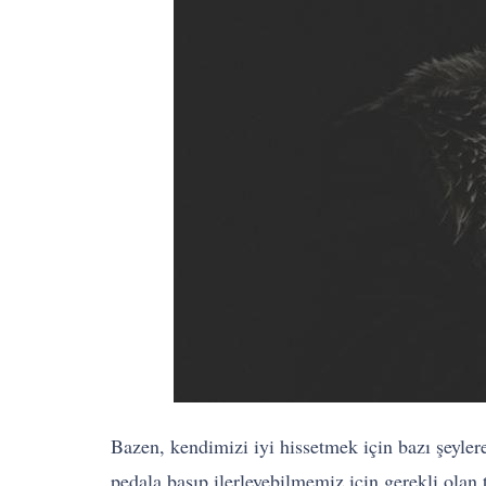
Bazen, kendimizi iyi hissetmek için bazı şeyle
pedala basıp ilerleyebilmemiz için gerekli olan 