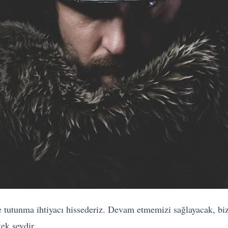
re tutunma ihtiyacı hissederiz. Devam etmemizi sağlayacak, b
tek şeydir.