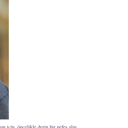
 için, öncelikle derin bir nefes alın.