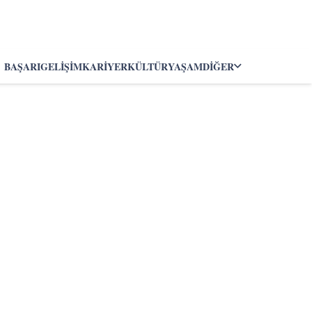
BAŞARI
GELIŞIM
KARIYER
KÜLTÜR
YAŞAM
DIĞER