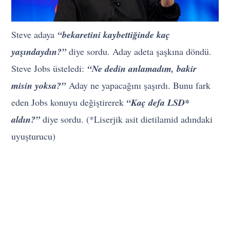
Steve adaya
“bekaretini kaybettiğinde kaç
yaşındaydın?”
diye sordu. Aday adeta şaşkına döndü.
Steve Jobs üsteledi:
“Ne dedin anlamadım, bakir
misin yoksa?”
Aday ne yapacağını şaşırdı. Bunu fark
eden Jobs konuyu değiştirerek
“Kaç defa LSD*
aldın?”
diye sordu. (*Liserjik asit dietilamid adındaki
uyuşturucu)