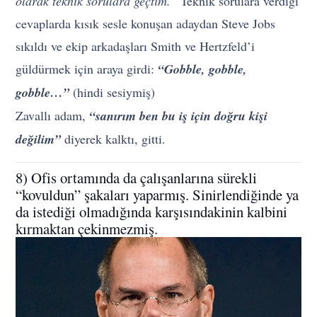
olarak teknik sorulara geçtim.”
Teknik sorulara verdiği
cevaplarda kısık sesle konuşan adaydan Steve Jobs
sıkıldı ve ekip arkadaşları Smith ve Hertzfeld’i
güldürmek için araya girdi:
“Gobble, gobble,
gobble…”
(hindi sesiymiş)
Zavallı adam,
“sanırım ben bu iş için doğru kişi
değilim”
diyerek kalktı, gitti.
8) Ofis ortamında da çalışanlarına sürekli
“kovuldun” şakaları yaparmış. Sinirlendiğinde ya
da istediği olmadığında karşısındakinin kalbini
kırmaktan çekinmezmiş.