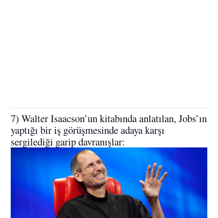
7) Walter Isaacson’un kitabında anlatılan, Jobs’ın
yaptığı bir iş görüşmesinde adaya karşı
sergilediği garip davranışlar: