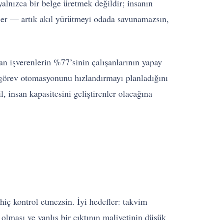
alnızca bir belge üretmek değildir; insanın
eçer — artık akıl yürütmeyi odada savunamazsın,
lan işverenlerin %77’sinin çalışanlarının yapay
 görev otomasyonunu hızlandırmayı planladığını
, insan kapasitesini geliştirenler olacağına
 hiç kontrol etmezsin. İyi hedefler: takvim
r olması ve yanlış bir çıktının maliyetinin düşük