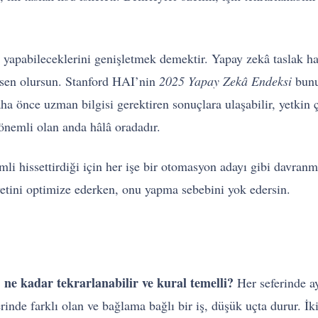
 yapabileceklerini genişletmek demektir. Yapay zekâ taslak hazı
 sen olursun. Stanford HAI’nin
2025 Yapay Zekâ Endeksi
bunu
ha önce uzman bilgisi gerektiren sonuçlara ulaşabilir, yetkin 
önemli olan anda hâlâ oradadır.
li hissettirdiği için her işe bir otomasyon adayı gibi davra
iyetini optimize ederken, onu yapma sebebini yok edersin.
ne kadar tekrarlanabilir ve kural temelli?
:
Her seferinde ayn
rinde farklı olan ve bağlama bağlı bir iş, düşük uçta durur. İk