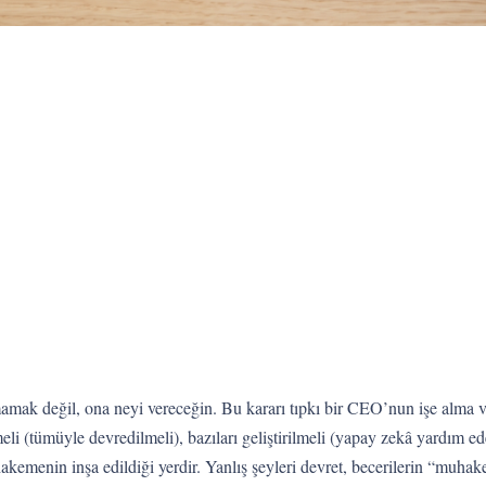
mak değil, ona neyi vereceğin. Bu kararı tıpkı bir CEO’nun işe alma ve 
lmeli (tümüyle devredilmeli), bazıları geliştirilmeli (yapay zekâ yardım ed
kemenin inşa edildiği yerdir. Yanlış şeyleri devret, becerilerin “muhak