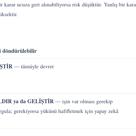
r karar ucuza geri alınabiliyorsa risk düşüktür. Yanlış bir karar 
üksektir.
i döndürülebilir
ŞTİR
— tümüyle devret
IR ya da GELİŞTİR
— işin var olması gerekip
rgula; gerekiyorsa yükünü hafifletmek için yapay zekâ