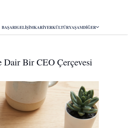
BAŞARI
GELIŞIM
KARIYER
KÜLTÜR
YAŞAM
DIĞER
e Dair Bir CEO Çerçevesi