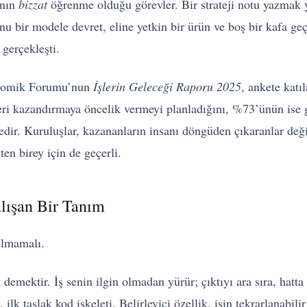
anın
bizzat
öğrenme olduğu görevler. Bir strateji notu yazmak y
nu bir modele devret, eline yetkin bir ürün ve boş bir kafa g
gerçekleşti.
onomik Forumu’nun
İşlerin Geleceği Raporu 2025
, ankete katı
eri kazandırmaya öncelik vermeyi planladığını, %73’ünün ise
dir. Kuruluşlar, kazananların insanı döngüden çıkaranlar değil
üten birey için de geçerli.
alışan Bir Tanım
nılmamalı.
emektir. İş senin ilgin olmadan yürür; çıktıyı ara sıra, hatta
ilk taslak kod iskeleti. Belirleyici özellik, işin tekrarlanabili