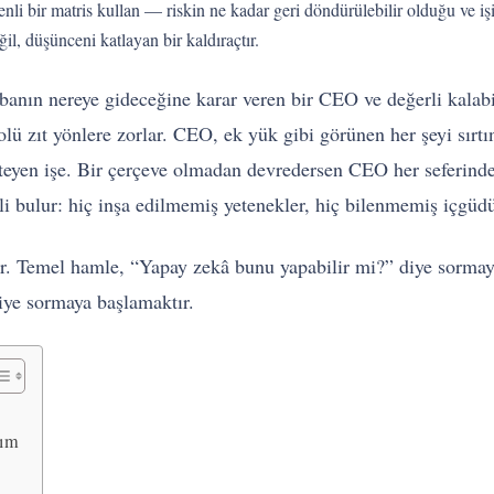
ksenli bir matris kullan — riskin ne kadar geri döndürülebilir olduğu ve i
il, düşünceni katlayan bir kaldıraçtır.
çabanın nereye gideceğine karar veren bir CEO ve değerli kala
olü zıt yönlere zorlar. CEO, ek yük gibi görünen her şeyi sırt
teyen işe. Bir çerçeve olmadan devredersen CEO her seferin
li bulur: hiç inşa edilmemiş yetenekler, hiç bilenmemiş içgüdül
unar. Temel hamle, “Yapay zekâ bunu yapabilir mi?” diye sorma
ye sormaya başlamaktır.
nım