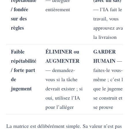
répétabilité
(avec un sas)
— déléguer
/ fondée
entièrement
— l’IA fait le
sur des
travail, vous
règles
approuvez avant
la livraison
Faible
ÉLIMINER ou
GARDER
répétabilité
AUGMENTER
HUMAIN
—
/ forte part
— demandez-
faites-le vous-
de
vous si la tâche
même ; c’est là
jugement
devrait exister ; si
que le jugement
oui, utilisez l’IA
se construit et
pour l’alléger
se prouve
La matrice est délibérément simple. Sa valeur n’est pas