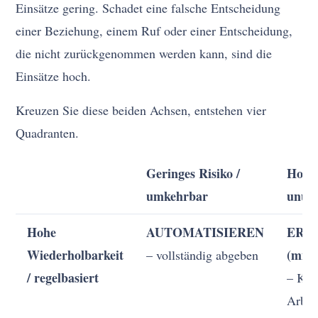
Einsätze gering. Schadet eine falsche Entscheidung
einer Beziehung, einem Ruf oder einer Entscheidung,
die nicht zurückgenommen werden kann, sind die
Einsätze hoch.
Kreuzen Sie diese beiden Achsen, entstehen vier
Quadranten.
Geringes Risiko /
Hohes
umkehrbar
unum
Hohe
AUTOMATISIEREN
ERW
Wiederholbarkeit
(mit 
– vollständig abgeben
/ regelbasiert
– KI e
Arbeit