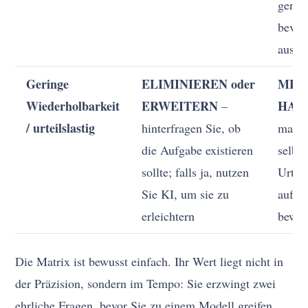
geneh
bevor 
ausgel
Geringe
ELIMINIEREN oder
MEN
Wiederholbarkeit
ERWEITERN
HAL
–
/ urteilslastig
hinterfragen Sie, ob
mache
die Aufgabe existieren
selbst
sollte; falls ja, nutzen
Urtei
Sie KI, um sie zu
aufge
erleichtern
bewie
Die Matrix ist bewusst einfach. Ihr Wert liegt nicht in
der Präzision, sondern im Tempo: Sie erzwingt zwei
ehrliche Fragen, bevor Sie zu einem Modell greifen,