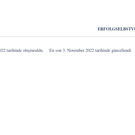
ERFOLG
SELBSTV
022
tarihinde oluşturuldu.
En son
3. November 2022
tarihinde güncellendi