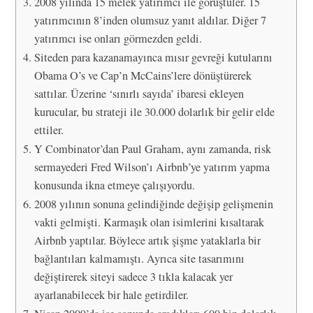
2008 yılında 15 melek yatırımcı ile görüştüler. 15
yatırımcının 8’inden olumsuz yanıt aldılar. Diğer 7
yatırımcı ise onları görmezden geldi.
Siteden para kazanamayınca mısır gevreği kutularını
Obama O’s ve Cap’n McCains’lere dönüştürerek
sattılar. Üzerine ‘sınırlı sayıda’ ibaresi ekleyen
kurucular, bu strateji ile 30.000 dolarlık bir gelir elde
ettiler.
Y Combinator’dan Paul Graham, aynı zamanda, risk
sermayederi Fred Wilson’ı Airbnb’ye yatırım yapma
konusunda ikna etmeye çalışıyordu.
2008 yılının sonuna gelindiğinde değişip gelişmenin
vakti gelmişti. Karmaşık olan isimlerini kısaltarak
Airbnb yaptılar. Böylece artık şişme yataklarla bir
bağlantıları kalmamıştı. Ayrıca site tasarımını
değiştirerek siteyi sadece 3 tıkla kalacak yer
ayarlanabilecek bir hale getirdiler.