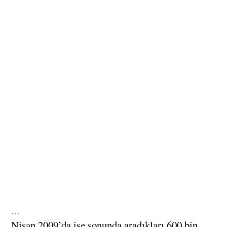
…
Nisan 2009’da ise sonunda aradıkları 600 bin