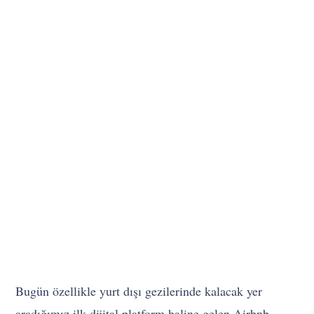
Bugün özellikle yurt dışı gezilerinde kalacak yer
aradığımız ilk dijital platform haline gelen Airbnb,