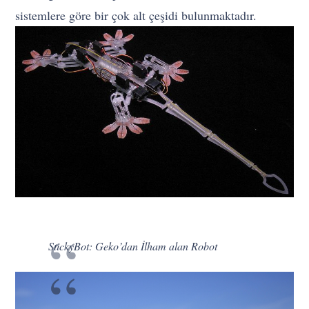
sistemlere göre bir çok alt çeşidi bulunmaktadır.
StickyBot: Geko’dan İlham alan Robot