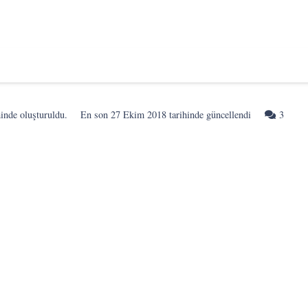
Yoru
hinde oluşturuldu.
En son
27 Ekim 2018
tarihinde güncellendi
3