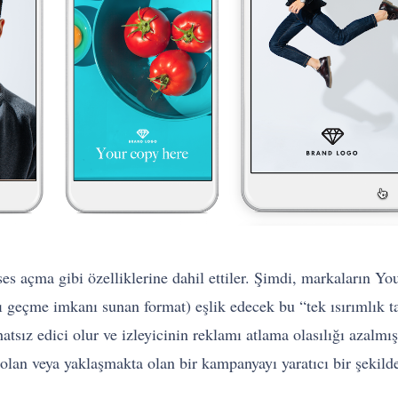
s açma gibi özelliklerine dahil ettiler. Şimdi, markaların Y
mı geçme imkanı sunan format) eşlik edecek bu “tek ısırımlık 
hatsız edici olur ve izleyicinin reklamı atlama olasılığı azalm
olan veya yaklaşmakta olan bir kampanyayı yaratıcı bir şekild