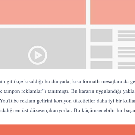
esinin gittikçe kısaldığı bu dünyada, kısa formatlı mesajlara d
lik tampon reklamlar”ı tanıtmıştı. Bu kararın uygulandığı yakl
. YouTube reklam gelirini koruyor, tüketiciler daha iyi bir kul
dalığı en üst düzeye çıkarıyorlar. Bu küçümsenebilir bir başar