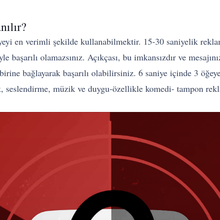
nılır?
eyi en verimli şekilde kullanabilmektir. 15-30 saniyelik rekla
le başarılı olamazsınız. Açıkçası, bu imkansızdır ve mesajı
rbirine bağlayarak başarılı olabilirsiniz. 6 saniye içinde 3 öğ
k, seslendirme, müzik ve duygu-özellikle komedi- tampon rekla