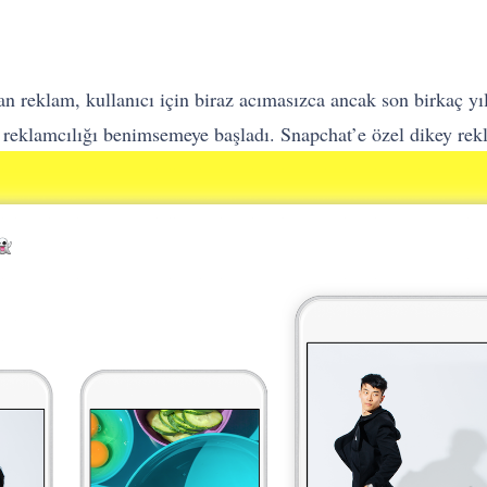
an reklam, kullanıcı için biraz acımasızca ancak son birkaç y
ü reklamcılığı benimsemeye başladı. Snapchat’e özel dikey rekl