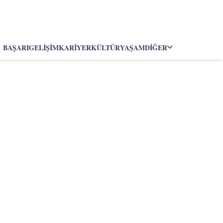
BAŞARI
GELIŞIM
KARIYER
KÜLTÜR
YAŞAM
DIĞER
m