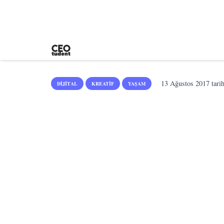
13 Ağustos 2017
tari
DIJITAL
KREATIF
YAŞAM