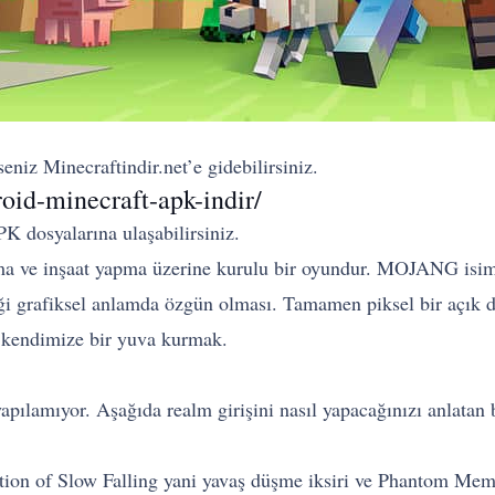
niz Minecraftindir.net’e gidebilirsiniz.
oid-minecraft-apk-indir/
K dosyalarına ulaşabilirsiniz.
 inşaat yapma üzerine kurulu bir oyundur. MOJANG isimli şi
iği grafiksel anlamda özgün olması. Tamamen piksel bir açık
 kendimize bir yuva kurmak.
pılamıyor. Aşağıda realm girişini nasıl yapacağınızı anlatan 
tion of Slow Falling yani yavaş düşme iksiri ve Phantom Memb