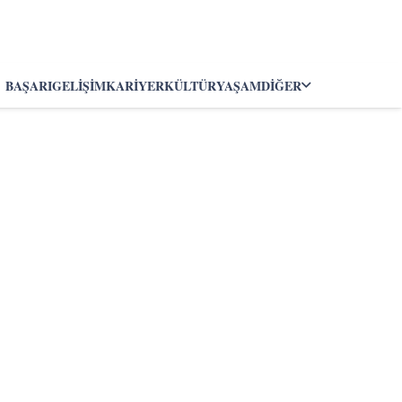
BAŞARI
GELIŞIM
KARIYER
KÜLTÜR
YAŞAM
DIĞER