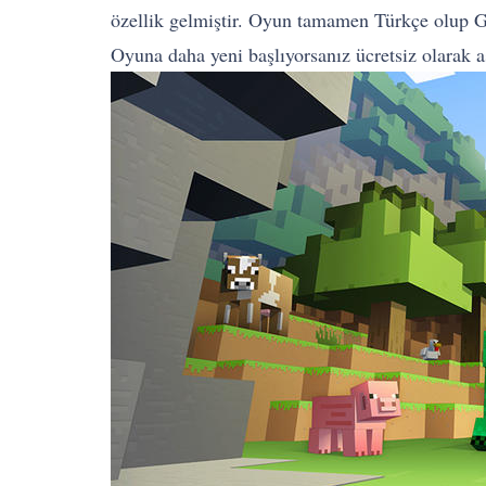
özellik gelmiştir. Oyun tamamen Türkçe olup G
Oyuna daha yeni başlıyorsanız ücretsiz olarak aş