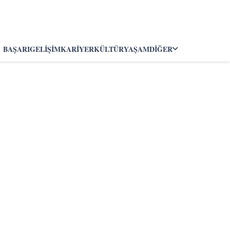
BAŞARI
GELIŞIM
KARIYER
KÜLTÜR
YAŞAM
DIĞER