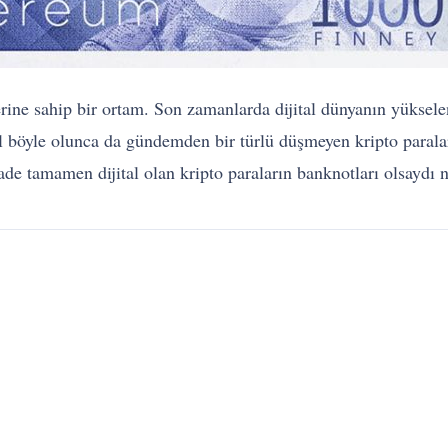
ne sahip bir ortam. Son zamanlarda dijital dünyanın yükselen y
l böyle olunca da gündemden bir türlü düşmeyen kripto paralar
tifade tamamen dijital olan kripto paraların banknotları olsaydı