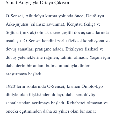
Sanat Arayışıyla Ortaya Çıkıyor
O-Sensei, Aikido’yu kurma yolunda önce, Daitō-ryu
Aiki-jūjutsu (silahsız savunma), Kenjitsu (kılıç) ve
Sojitsu (mızrak) olmak üzere çeşitli dövüş sanatlarında
ustalaştı. O-Sensei kendini zorlu fiziksel kondisyona ve
dövüş sanatları pratiğine adadı. Etkileyici fiziksel ve
dövüş yeteneklerine rağmen, tatmin olmadı. Yaşam için
daha derin bir anlam bulma umuduyla dinleri
araştırmaya başladı.
1920’lerin sonlarında O-Sensei, kısmen Ōmoto-kyō
diniyle olan ilişkisinden dolayı, daha sert dövüş
sanatlarından ayrılmaya başladı. Rekabetçi olmayan ve
önceki eğitiminden daha az yıkıcı olan bir sanat