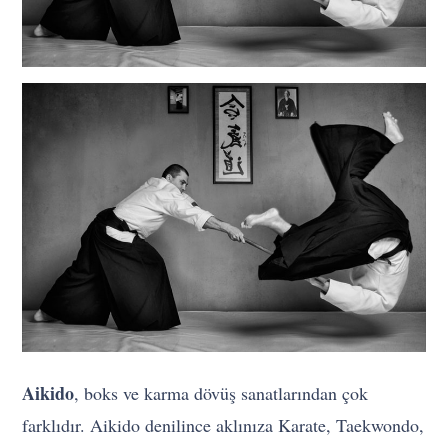
Aikido
, boks ve karma dövüş sanatlarından çok
farklıdır. Aikido denilince aklınıza Karate, Taekwondo,