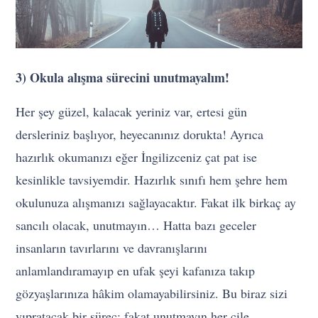
3) Okula alışma sürecini unutmayalım!
Her şey güzel, kalacak yeriniz var, ertesi gün
dersleriniz başlıyor, heyecanınız dorukta! Ayrıca
hazırlık okumanızı eğer İngilizceniz çat pat ise
kesinlikle tavsiyemdir. Hazırlık sınıfı hem şehre hem
okulunuza alışmanızı sağlayacaktır. Fakat ilk birkaç ay
sancılı olacak, unutmayın… Hatta bazı geceler
insanların tavırlarını ve davranışlarını
anlamlandıramayıp en ufak şeyi kafanıza takıp
gözyaşlarınıza hâkim olamayabilirsiniz. Bu biraz sizi
yıpratacak bir süreç; fakat unutmayın her çile