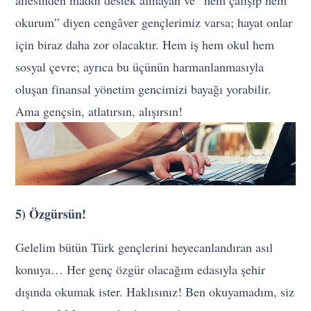
ailesinden maddi destek almayan ve “hem çalışıp hem
okurum” diyen cengâver gençlerimiz varsa; hayat onlar
için biraz daha zor olacaktır. Hem iş hem okul hem
sosyal çevre; ayrıca bu üçünün harmanlanmasıyla
oluşan finansal yönetim gencimizi bayağı yorabilir.
Ama gençsin, atlatırsın, alışırsın!
5) Özgürsün!
Gelelim bütün Türk gençlerini heyecanlandıran asıl
konuya… Her genç özgür olacağım edasıyla şehir
dışında okumak ister. Haklısınız! Ben okuyamadım, siz