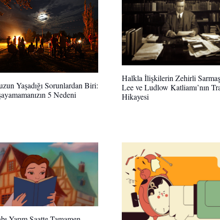
Halkla İlişkilerin Zehirli Sarmaş
un Yaşadığı Sorunlardan Biri:
Lee ve Ludlow Katliamı’nın Tra
şayamamanızın 5 Nedeni
Hikayesi
abı Yarım Saatte Tamamen