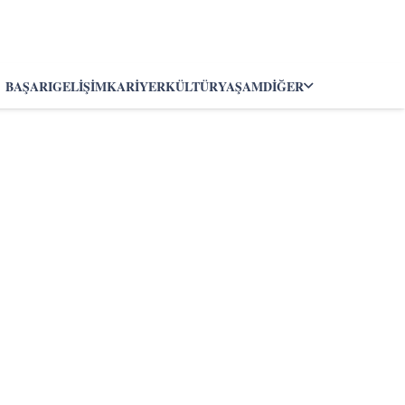
BAŞARI
GELIŞIM
KARIYER
KÜLTÜR
YAŞAM
DIĞER