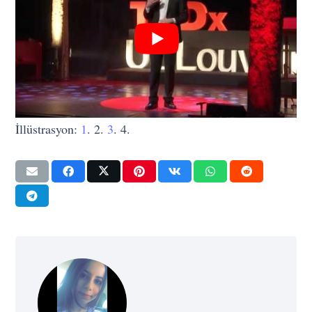
İllüstrasyon:
1
. 2.
3
. 4.