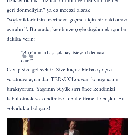
fiziksel olarak “hızlıca bir mola vermeliyim; hemen
geri dönmeliyim” ya da mecazi olarak
“söylediklerinizin üzerinden geçmek için bir dakikanızı
ayıralım”. Bu arada, kendinize şöyle düşünmek için bir
dakika verin:
“Bu durumla başa çıkmayı isteyen lider nasıl
olur?”
Cevap size gelecektir. Size küçük bir bakış açısı
yaratması açısından TEDxUCLouvain konuşmasını
bırakıyorum. Yaşamın büyük sırrı önce kendimizi
kabul etmek ve kendimize kabul ettirmekle başlar. Bu
yolculukta bol şans!