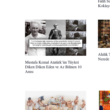
Fatih S
Koklaya
Ahilik 
Nerede 
Mustafa Kemal Atatürk’ün Tüyleri
Diken Diken Eden ve Az Bilinen 10
Anısı