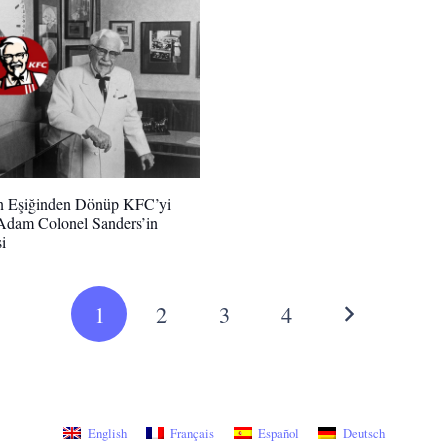
ın Eşiğinden Dönüp KFC’yi
Adam Colonel Sanders’in
i
1
2
3
4
English
Français
Español
Deutsch