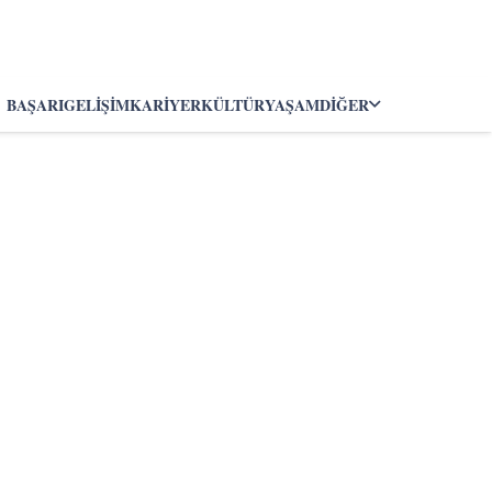
BAŞARI
GELIŞIM
KARIYER
KÜLTÜR
YAŞAM
DIĞER